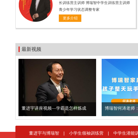
长训练营主训师 博瑞智中学生训练营主训师
青少年学习状态调整专家
更多介绍
最新视频
董进宇讲座视频—学霸是怎样炼成
博瑞智何涛老师
讲师：何涛老师
讲师：
长该怎么处理
查看课程
播放次数：3662次
播放次数：4853次
董进宇与博瑞智
|
小学生领袖训练营
|
中学生潜能