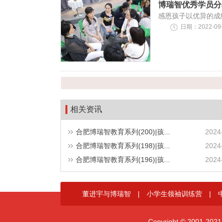
博瑞智优秀学员分
感恩孩子以优异的成绩
日期：2022-09
相关资讯
合肥博瑞智教育系列(200)|孩...
2024
合肥博瑞智教育系列(198)|孩...
2024
合肥博瑞智教育系列(196)|孩...
2024
董进宇与博瑞智
|
小学生领袖训练营
|
Copyright © 2001