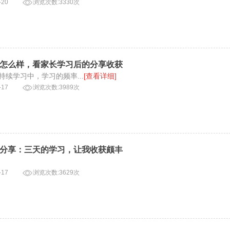
-20
浏览次数:3330次
怎么样，看家长学习后的分享收获
续学习中，学习的频率...
[查看详细]
-17
浏览次数:3989次
分享：三天的学习，让我收获颇丰
-17
浏览次数:3629次