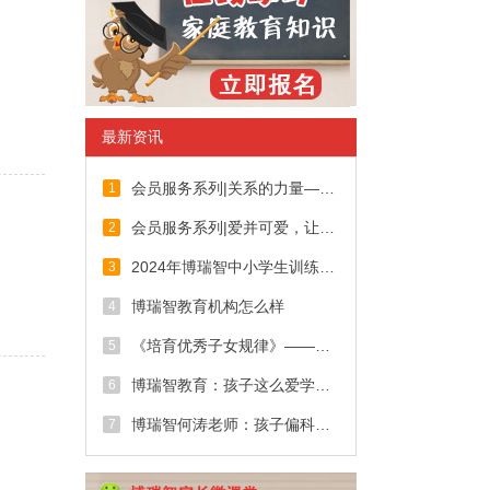
最新资讯
会员服务系列|关系的力量——由内打破，向外生长
1
会员服务系列|爱并可爱，让爱在家中流淌
2
2024年博瑞智中小学生训练营课程安排-博瑞智家庭教育【官网】
3
博瑞智教育机构怎么样
4
《培育优秀子女规律》——董老师
5
博瑞智教育：孩子这么爱学习的秘密是
6
博瑞智何涛老师：孩子偏科严重怎么办
7