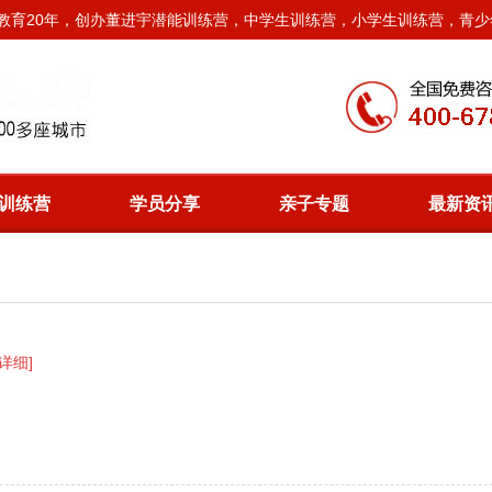
教育20年，创办董进宇潜能训练营，中学生训练营，小学生训练营，青少
训练营
学员分享
亲子专题
最新资
详细]