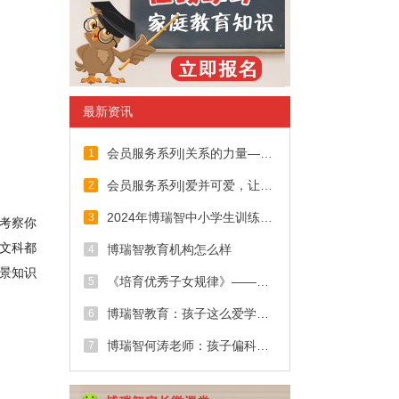
最新资讯
会员服务系列|关系的力量——由内打破，向外生长
1
会员服务系列|爱并可爱，让爱在家中流淌
2
2024年博瑞智中小学生训练营课程安排-博瑞智家庭教育【官网】
3
考察你
文科都
博瑞智教育机构怎么样
4
景知识
《培育优秀子女规律》——董老师
5
博瑞智教育：孩子这么爱学习的秘密是
6
博瑞智何涛老师：孩子偏科严重怎么办
7