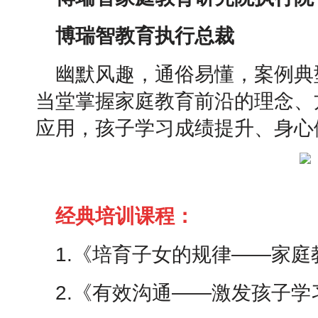
博瑞智教育执行总裁
幽默风趣，通俗易懂，案例典
当堂掌握家庭教育前沿的理念、
应用，孩子学习成绩提升、身心
经典培训课程：
1.《培育子女的规律——家庭
2.《有效沟通——激发孩子学