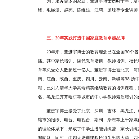
为了服务更多的家庭，董进宇博士历时十年，培
锋、毛樾漫、赵亮、陈维雄、汪莉、廉峰等专业讲师
三、20年实践打造中国家庭教育卓越品牌
30
20年来，董进宇博士的教育理念已在全国
个省
播。其中家长培训、隔代教育培训、教师培训、校长
育等总受众人数超过一亿人。董进宇博士被北京、河
98
南、江西、陕西、重庆、四川、云南、新疆等
所
程，已列入清华大学高端精英继续教育的培训课程，
名、黑龙江齐齐哈尔等城市的中小学教师素质培训的
董进宇博士接受了北京、深圳、吉林、黑龙江、
辖市的报纸、电台、电视台、期刊、杂志等上千家媒
的理论体系下，形成了中学生潜能训练营、家长训练
遍问题。同时，由四大培训课程所衍生出四大类、四