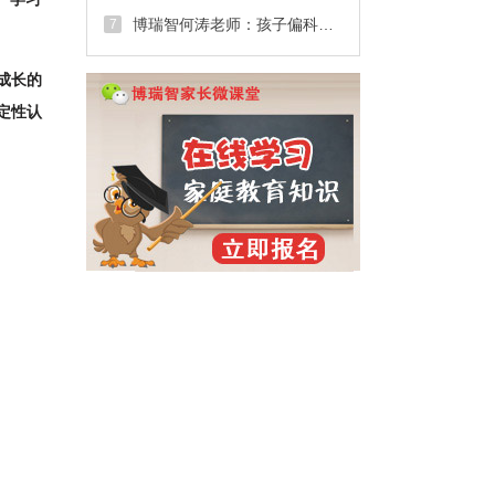
博瑞智何涛老师：孩子偏科严重怎么办
7
成长的
定性认