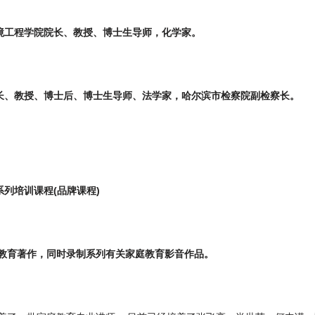
境工程学院院长、教授、博士生导师，化学家。
长、教授、博士后、博士生导师、法学家，哈尔滨市检察院副检察长。
(
)
系列培训课程
品牌课程
教育著作，同时录制系列有关家庭教育影音作品。