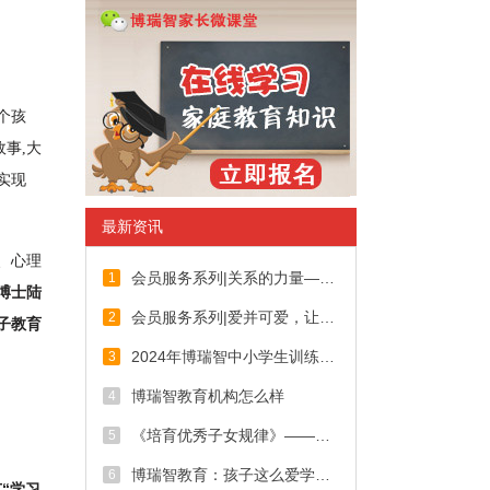
个孩
故事,大
实现
最新资讯
、心理
会员服务系列|关系的力量——由内打破，向外生长
1
博士陆
会员服务系列|爱并可爱，让爱在家中流淌
2
子教育
2024年博瑞智中小学生训练营课程安排-博瑞智家庭教育【官网】
3
博瑞智教育机构怎么样
4
《培育优秀子女规律》——董老师
5
博瑞智教育：孩子这么爱学习的秘密是
6
“学习