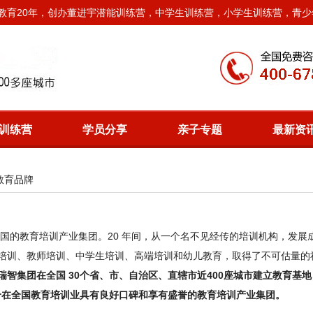
教育20年，创办董进宇潜能训练营，中学生训练营，小学生训练营，青少
训练营
学员分享
亲子专题
最新资
教育品牌
全国的教育培训产业集团。20 年间，从一个名不见经传的培训机构，发展
培训、教师培训、中学生培训、高端培训和幼儿教育，取得了不可估量的
瑞智集团在全国 30个省、市、自治区、直辖市近400座城市建立教育基
一个在全国教育培训业具有良好口碑和享有盛誉的教育培训产业集团。